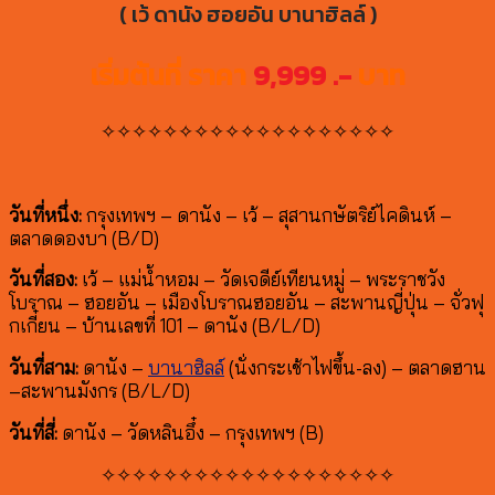
( เว้ ดานัง ฮอยอัน บานาฮิลล์ )
เริ่มต้นที่ ราคา
9,999 .-
บาท
✧✧✧✧✧✧✧✧✧✧✧✧✧✧✧✧✧✧✧
วันที่หนึ่ง:
กรุงเทพฯ – ดานัง – เว้ – สุสานกษัตริย์ไคดินห์ –
ตลาดดองบา (B/D)
วันที่สอง:
เว้ – แม่น้ำหอม – วัดเจดีย์เทียนหมู่ – พระราชวัง
โบราณ – ฮอยอัน – เมืองโบราณฮอยอัน – สะพานญี่ปุ่น – จั่วฟุ
กเกี๋ยน – บ้านเลขที่ 101 – ดานัง (B/L/D)
วันที่สาม:
ดานัง –
บานาฮิลล์
(นั่งกระเช้าไฟขึ้น-ลง) – ตลาดฮาน
–สะพานมังกร (B/L/D)
วันที่สี่:
ดานัง – วัดหลินอึ๋ง – กรุงเทพฯ (B)
✧✧✧✧✧✧✧✧✧✧✧✧✧✧✧✧✧✧✧