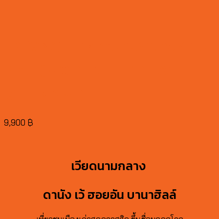
[PEVN01] เวียดนามกลาง 4 วัน
3 คืน (WORLD HERRITAGE
VIETNAM )
9,900
฿
เวียดนามกลาง
ดานัง เว้ ฮอยอัน บานาฮิลล์