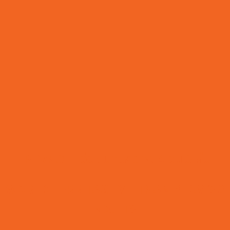
[PEVN01] เวียดนามกลาง 4 วัน 3 คืน
WORLD HERRITAGE VIETNAM 4 DAYS 3
NIGHTS