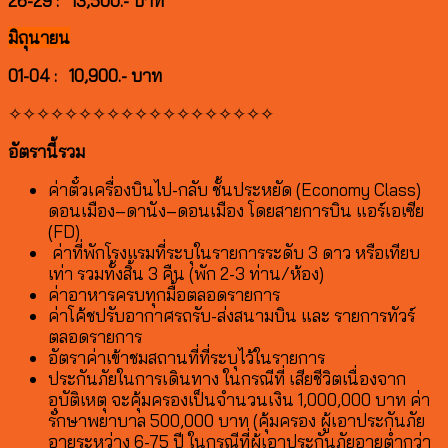
26-29 : 13,500.- บาท
มิถุนายน
01-04 : 10,900.- บาท
✧✧✧✧✧✧✧✧✧✧✧✧✧✧✧✧✧✧✧
อัตรานี้รวม
ค่าตั๋วเครื่องบินไป-กลับ ชั้นประหยัด (Economy Class)
ดอนเมือง–ดานัง–ดอนเมือง โดยสายการบิน แอร์เอเซีย
(FD)
ค่าที่พักโรงแรมที่ระบุในรายการระดับ 3 ดาว หรือเทียบ
เท่า รวมทั้งสิ้น 3 คืน (พัก 2-3 ท่าน/ห้อง)
ค่าอาหารครบทุกมื้อตลอดรายการ
ค่าโค้ชปรับอากาศรถรับ-ส่งสนามบิน และ รายการทัวร์
ตลอดรายการ
อัตราค่าเข้าชมสถานที่ที่ระบุไว้ในรายการ
ประกันภัยในการเดินทาง ในกรณีที่ เสียชีวิตเนื่องจาก
อุบัติเหตุ จะคุ้มครองเป็นจำนวนเงิน 1,000,000 บาท ค่า
รักษาพยาบาล 500,000 บาท (คุ้มครอง ผู้เอาประกันภัย
อายุระหว่าง 6-75 ปี ในกรณีที่ผู้เอาประกันภัยอายุต่ำกว่า