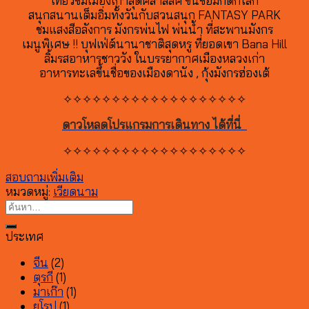
เที่ยวชมเมืองเก่าสุดคลาสสิค ขึ้นชื่อมกดกโลก
สนุกสนานเต็มอิ่มทั้งวันกับสวนสนุก FANTASY PARK
ชมแสงสีอลังการ มังกรพ่นไฟ พ่นน้ำ ที่สะพานมังกร
เมนูพิเศษ !! บุฟเฟ่ต์นานาชาติสุดหรู ที่ยอดเขา Bana Hill
ลิ้มรสอาหารชาววัง ในบรรยากาศเมืองหลวงเก่า
อาหารทะเลขึ้นชื่อของเมืองดานัง , กุ้งมังกรฮ่องเต้
✧✧✧✧✧✧✧✧✧✧✧✧✧✧✧✧✧✧✧
ดาวโหลดโปรแกรมการเดินทาง ได้ที่นี่
✧✧✧✧✧✧✧✧✧✧✧✧✧✧✧✧✧✧✧
สอบถามเพิ่มเติม
หมวดหมู่:
เวียดนาม
ประเทศ
จีน
(2)
ตุรกี
(1)
มาเก๊า
(1)
ยุโรป
(1)