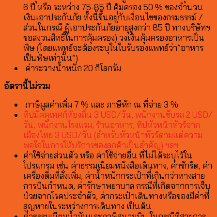
6 ปี หรือ ระหว่าง 75-85 ปี คุ้มครอง 50 % ของจำนวน
เงินเอาประกันภัย ทั้งนี้ขึ้นอยู่กับเงื่อนไขของกรมธรรม์ /
ส่วนในกรณี ผู้เอาประกันภัยอายุสูงกว่า 85 ปี ทางบริษัทฯ
ขอสงวนสิทธิ์ในการคุ้มครอง) วงเงินคุ้มครองอาหารเป็น
พิษ (โดยแพทย์จะต้องระบุในใบรับรองแพทย์ว่า”อาหาร
เป็นพิษเท่านั้น”)
ค่าระวางน้ำหนัก 20 กิโลกรัม
อัตรานี้ไม่รวม
ภาษีมูลค่าเพิ่ม 7 % และ ภาษีหัก ณ ที่จ่าย 3 %
ทิปมัคคุเทศก์ท้องถิ่น 3 USD/วัน, พนักงานขับรถ 2 USD/
วัน, พนักงานโรงแรม, ร้านอาหาร, ทิปหัวหน้าทัวร์จาก
เมืองไทย 3 USD/วัน (สำหรับหัวหน้าทัวร์ตามแต่ความ
พอใจในการให้บริการของลูกค้าเป็นสำคัญ) ฯลฯ
ค่าใช้จ่ายส่วนตัว หรือ ค่าใช้จ่ายอื่น ที่ไม่ได้ระบุไว้ใน
โปรแกรม เช่น ค่าธรรมเนียมหนังสือเดินทาง, ค่าซักรีด, ค่า
เครื่องดื่มที่สั่งเพิ่ม, ค่าน้ำหนักกระเป๋าที่เกินกว่าทางสาย
การบินกำหนด, ค่ารักษาพยาบาล กรณีที่เกิดจากการเจ็บ
ป่วยจากโรคประจำตัว, ค่ากระเป๋าเดินทางหรือของมีค่าที่
สูญหายในระหว่างการเดินทาง เป็นต้น
ค่าธรรมเนียมน้ำมันและภาษีสนามบิน ในกรณีที่สายการ