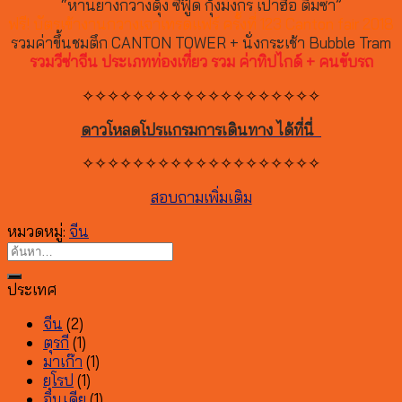
“ห่านย่างกวางตุ้ง ซีฟู๊ด กุ้งมังกร เป๋าฮื้อ ติ่มซำ”
ฟรี! บัตรเข้างานกวางเจาเทรดแฟร์ ครั้งที่ 123 Canton fair 2018
รวมค่าขึ้นชมตึก CANTON TOWER + นั่งกระเช้า Bubble Tram
รวมวีซ่าจีน ประเภทท่องเที่ยว รวม ค่าทิปไกด์ + คนขับรถ
✧✧✧✧✧✧✧✧✧✧✧✧✧✧✧✧✧✧✧
ดาวโหลดโปรแกรมการเดินทาง ได้ที่นี่
✧✧✧✧✧✧✧✧✧✧✧✧✧✧✧✧✧✧✧
สอบถามเพิ่มเติม
หมวดหมู่:
จีน
ประเทศ
จีน
(2)
ตุรกี
(1)
มาเก๊า
(1)
ยุโรป
(1)
อินเดีย
(1)