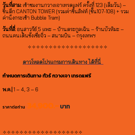
วันที่สาม:
เข้าชมงานกวางเจาเทรดแฟร์ ครั้งที่ 123 (เต็มวัน) –
ขึ้นตึก CANTON TOWER (รวมค่าขึ้นลิฟท์ (ชั้น107-108) + รวม
ค่านั่งกระเช้า Bubble Tram)
วันที่สี่:
อนุสาวรีย์ 5 แพะ – บ้านตระกูลเฉิน – ร้านบัวหิมะ –
ถนนคนเดินซั่งเซี่ยจิ่ว – สนามบิน – กรุงเทพฯ
✧✧✧✧✧✧✧✧✧✧✧✧✧✧✧✧✧✧✧
ดาวโหลดโปรแกรมการเดินทาง ได้ที่นี่
กำหนดการเดินทาง ทัวร์ กวางเจา เทรดแฟร์
พ.ค.|
1 – 4, 3 – 6
34,900.-
บาท
ราคาต่อท่าน
✧✧✧✧✧✧✧✧✧✧✧✧✧✧✧✧✧✧✧