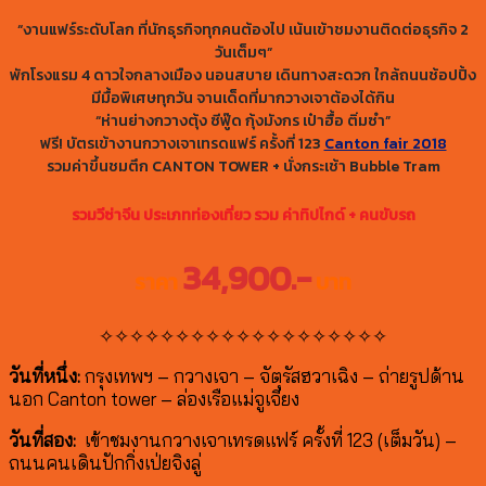
“งานแฟร์ระดับโลก ที่นักธุรกิจทุกคนต้องไป เน้นเข้าชมงานติดต่อธุรกิจ 2
วันเต็มๆ”
พักโรงแรม 4 ดาวใจกลางเมือง นอนสบาย เดินทางสะดวก ใกล้ถนนช้อปปิ้ง
มีมื้อพิเศษทุกวัน จานเด็ดที่มากวางเจาต้องได้กิน
“ห่านย่างกวางตุ้ง ซีฟู๊ด กุ้งมังกร เป๋าฮื้อ ติ่มซำ”
ฟรี! บัตรเข้างานกวางเจาเทรดแฟร์ ครั้งที่ 123
Canton fair 2018
รวมค่าขึ้นชมตึก CANTON TOWER + นั่งกระเช้า Bubble Tram
รวมวีซ่าจีน ประเภทท่องเที่ยว รวม ค่าทิปไกด์ + คนขับรถ
34,900.-
ราคา
บาท
✧✧✧✧✧✧✧✧✧✧✧✧✧✧✧✧✧✧✧
วันที่หนึ่ง:
กรุงเทพฯ – กวางเจา – จัตุรัสฮวาเฉิง – ถ่ายรูปด้าน
นอก Canton tower – ล่องเรือแม่จูเจียง
วันที่สอง:
เข้าชมงานกวางเจาเทรดแฟร์ ครั้งที่ 123 (เต็มวัน) –
ถนนคนเดินปักกิ่งเป่ยจิงลู่