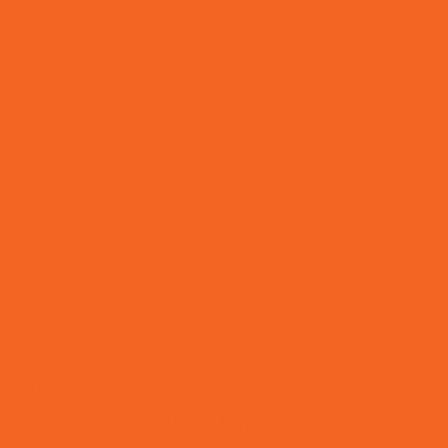
[MTCN01] กวางเจา เทรดแฟร์ ครั้งที่ 123 (
Canton fair 2018 )