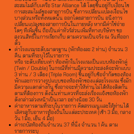
สะสมไมล์กับเครือ Star Alliance ได้ โดยขึ้นอยู่กับเงื่อนไข
การสะสมไมล์ของสายการบิน ซึ่งการเปลี่ยนแปลงเงื่อนไข
บางส่วนหรือทั้งหมดนั้น ออกโดยสายการบิน อนึงการ
เปลี่ยนแปลงของสายการบินในภายหลัง หากมีค่าใช่จ่าย
ใดๆ ทีเพิ่มขึ้น ถือเป็นค่าทัวร์ส่วนเพิ่มที่ทางบริษัทฯ ขอ
สงวนสิทธิ์ในการเรียกเก็บ ตามความเป็นจริง ณ วันที่ออก
ตั๋ว
ค่าโรงแรมระดับมาตรฐาน (พักห้องละ 2 ท่าน) จำนวน 3
คืน ตามที่ระบุไว้ในรายการ
หรือ ระดับเทียบเท่า ห้องพักในโรงแรมเป็นแบบห้องพักคู่
(Twin / Double) ในกรณีที่ท่านมีความประสงค์จะพักแบบ
3 ท่าน / 3 เตียง (Triple Room) ขึ้นอยู่กับข้อจำกัดของห้อง
พักและการวางรูปแบบของห้องพักของแต่ละโรงแรม ซึ่งมัก
มีความแตกต่างกัน ซึ่งอาจจะทำให้ท่านไม่ได้ห้องติดกัน
ตามที่ต้องการ ดังนั้นท่านควรที่จะส่งเรื่องแจ้งขอห้องพัก
ดังกล่าวล่วงหน้าเป็นเวลา อย่างน้อย 30 วัน
ค่าอาหารตามที่ระบุในรายการ คัดสรรเมนูและให้ท่านได้
เลิศรสกับอาหารท้องถิ่นในแต่ละประเทศ (เช้า 3 มื้อ, กลาง
วัน 1 มื้อ, เย็น 4 มื้อ)
ค่ารถบัสท้องถิ่นจำนวน 37 ที่นั่ง จำนวน 1 คัน ตาม
รายการระบุ