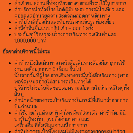
ค่าเข้าชม สถานที่ท่องเที่ยวต่างๆ ตามที่ระบุไว้ในรายการ
ค่าบริการนำทัวร์โดยไกด์ผู้มีประสบการณ์นำเที่ยว และ
คอยดูแลอำนวยความสะดวกตลอดการเดินทาง
ค่าทิปไกด์ท้องถิ่นและทิปพนักงานขับรถท่องเที่ยว
ค่าวีซ่าจีนยื่นแบบกรุ๊ป เข้า – ออก 1 ครั้ง
ประกันอุบัติเหตุระหว่างการเดินทาง วงเงินท่านละ
1,000,000 บาท
อัตราค่าบริการนี้ไม่รวม
ค่าทำหนังสือเดินทาง (หนังสือเดินทางต้องมีอายุการใช้
งาน เหลือมากกว่า 6 เดือน ขึ้นไป
นับจากวันที่ผู้โดยสารเดินทางกรณีหนังสือเดินทาง (พาส
พอร์ต) หมดอายุไม่สามารถเดินทางได้
บริษัทฯไม่ขอรับผิดชอบต่อความเสียหายไม่ว่ากรณีใดๆทั้ง
สิ้น)
ค่าน้ำหนักของกระเป๋าเดินทางในกรณีที่เกินกว่าสายการ
บินกำหนด
ค่าใช้จ่ายส่วนตัว อาทิ ค่าโทรศัพท์ส่วนตัว, ค่าซักรีด, มินิ
บาร์ในห้องพัก , รวมถึงค่าอาหาร และ
เครื่องดื่ม ที่สั่งเพิ่มนอกเหนือรายการ
ค่าทิปยกกระเป๋าที่โรงแรมไม่มีเพราะควรยกกระเป๋าด้วย